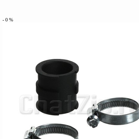
-
0
%