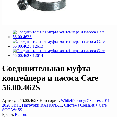
Соединительная муфта
контейнера и насоса Care
56.00.462S
Артикул:
56.00.462S
Категории:
Whitefficiency/ 5Senses 2011-
2020 ЗИП
,
Патрубки RATIONAL
,
Система CleanJet + Care
SCC We 5S
Бренд:
Rational