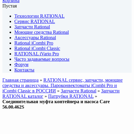
Корзина
Пустая
Технологии RATIONAL
Сервис RATIONAL
Запчасти Rational
Моющие средства Rational
Аксессуары Rational
Rational iCombi Pro
Rational iCombi Classic
RATIONAL iVario Pro
Часто задаваемые вопросы
Форум
Контакты
Главная страница
»
RATIONAL сервис, запчасти, моющие
средства и аксессуары. Пароконвектоматы iCombi Pro и
iCombi Classic в РОССИИ
»
Запчасти Rational
»
Запчасти
RATIONAL каталог
»
Патрубки RATIONAL
»
Соединительная муфта контейнера и насоса Care
56.00.462S