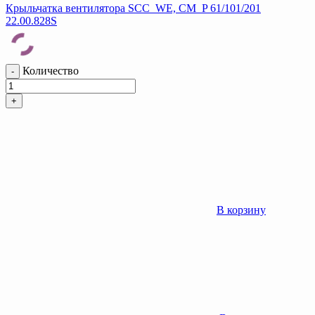
Крыльчатка вентилятора SCC_WE, CM_P 61/101/201
22.00.828S
Количество
-
+
В корзину