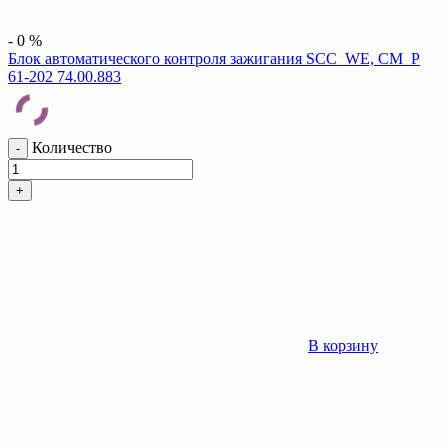
-
0
%
Блок автоматического контроля зажигания SCC_WE, CM_P
61-202 74.00.883
Количество
-
+
В корзину