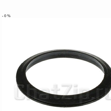
-
0
%