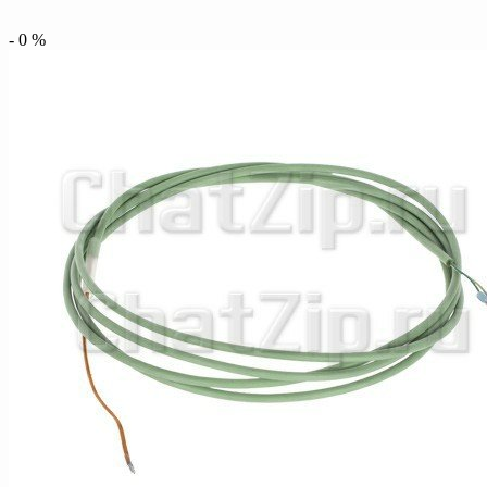
-
0
%