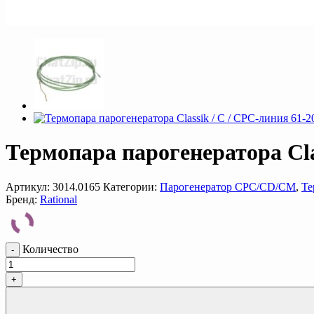
Термопара парогенератора Clas
Артикул:
3014.0165
Категории:
Парогенератор CPC/CD/CM
,
Т
Бренд:
Rational
Количество
-
+