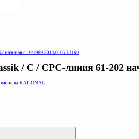
sik / C / CPC-линия 61-202 нач
ермопары RATIONAL