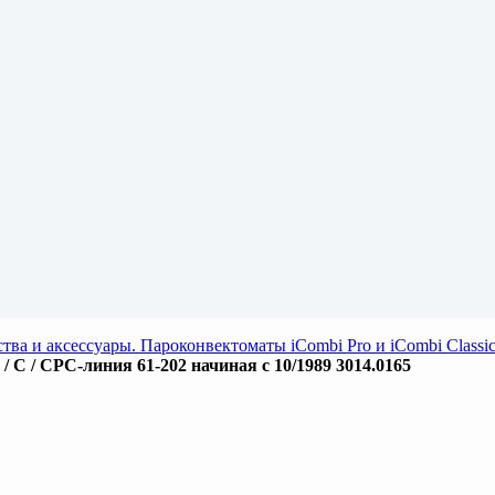
тва и аксессуары. Пароконвектоматы iCombi Pro и iCombi Clas
/ C / CPC-линия 61-202 начиная с 10/1989 3014.0165