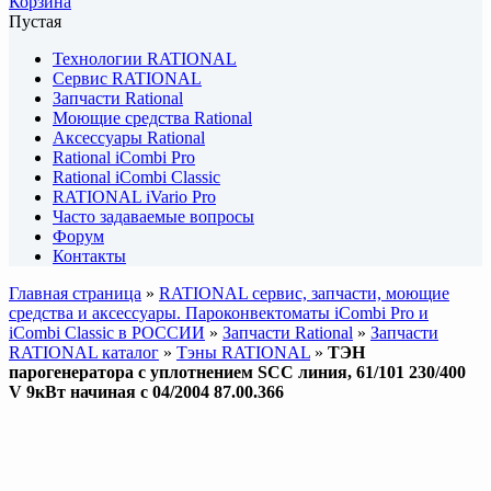
Корзина
Пустая
Технологии RATIONAL
Сервис RATIONAL
Запчасти Rational
Моющие средства Rational
Аксессуары Rational
Rational iCombi Pro
Rational iCombi Classic
RATIONAL iVario Pro
Часто задаваемые вопросы
Форум
Контакты
Главная страница
»
RATIONAL сервис, запчасти, моющие
средства и аксессуары. Пароконвектоматы iCombi Pro и
iCombi Classic в РОССИИ
»
Запчасти Rational
»
Запчасти
RATIONAL каталог
»
Тэны RATIONAL
»
ТЭН
парогенератора с уплотнением SCC линия, 61/101 230/400
V 9кВт начиная с 04/2004 87.00.366