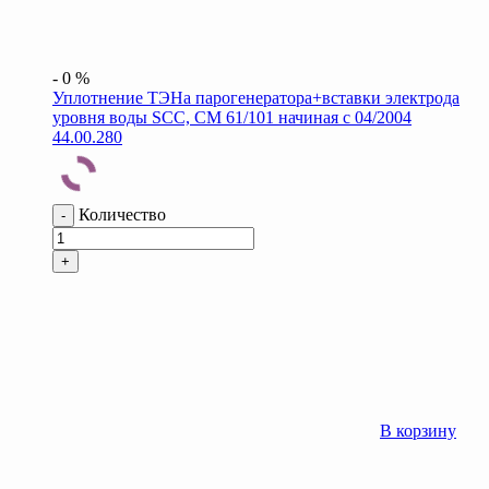
-
0
%
Уплотнение ТЭНа парогенератора+вставки электрода
уровня воды SCC, CM 61/101 начиная с 04/2004
44.00.280
Количество
-
+
В корзину