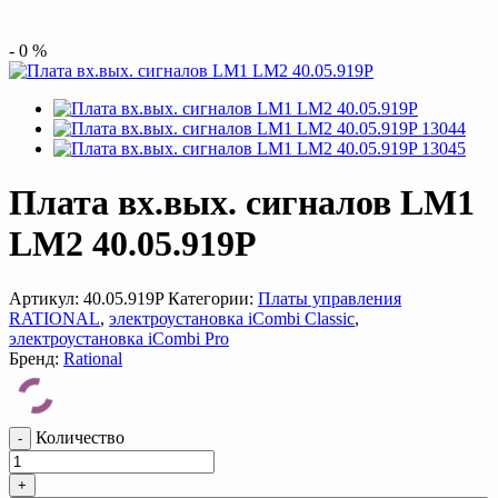
-
0
%
Плата вх.вых. сигналов LM1
LM2 40.05.919P
Артикул:
40.05.919P
Категории:
Платы управления
RATIONAL
,
электроустановка iCombi Classic
,
электроустановка iCombi Pro
Бренд:
Rational
Количество
-
+