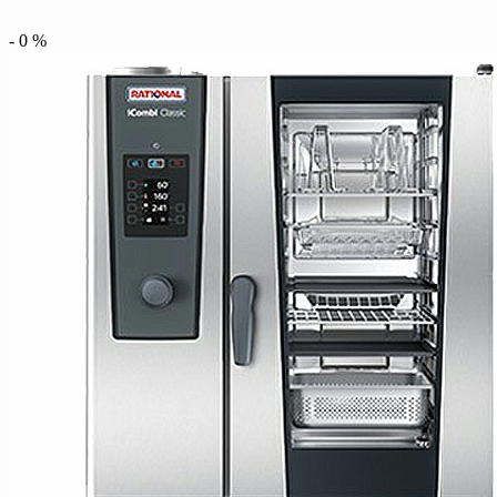
-
0
%