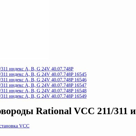
ороды Rational VCC 211/311 ин
становка VCC