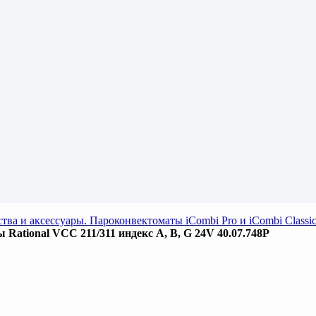
тва и аксессуары. Пароконвектоматы iCombi Pro и iCombi Clas
Rational VCC 211/311 индекс A, B, G 24V 40.07.748P