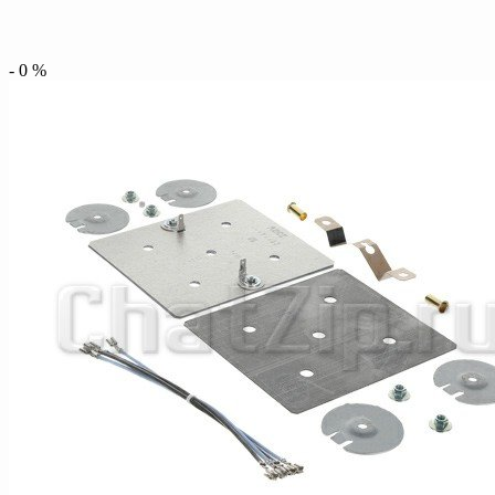
-
0
%