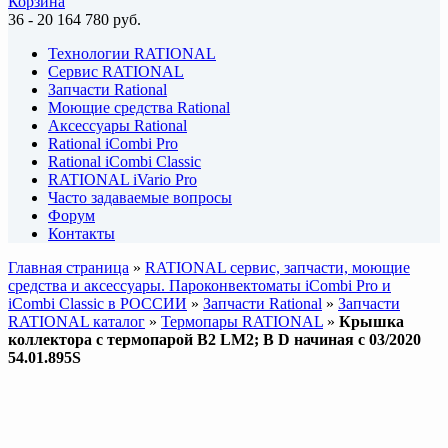
Корзина
36
-
20 164 780
руб.
Технологии RATIONAL
Сервис RATIONAL
Запчасти Rational
Моющие средства Rational
Аксессуары Rational
Rational iCombi Pro
Rational iCombi Classic
RATIONAL iVario Pro
Часто задаваемые вопросы
Форум
Контакты
Главная страница
»
RATIONAL сервис, запчасти, моющие
средства и аксессуары. Пароконвектоматы iCombi Pro и
iCombi Classic в РОССИИ
»
Запчасти Rational
»
Запчасти
RATIONAL каталог
»
Термопары RATIONAL
»
Крышка
коллектора c термопарой B2 LM2; B D начиная с 03/2020
54.01.895S