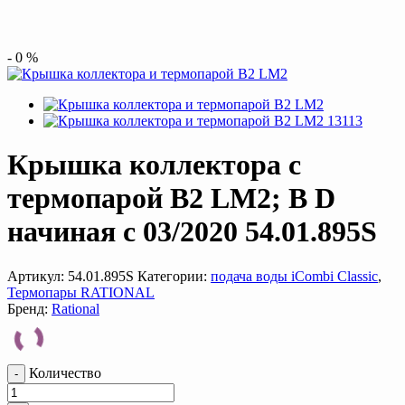
-
0
%
Крышка коллектора c
термопарой B2 LM2; B D
начиная с 03/2020 54.01.895S
Артикул:
54.01.895S
Категории:
подача воды iCombi Classic
,
Термопары RATIONAL
Бренд:
Rational
Количество
-