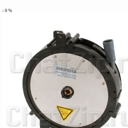
-
0
%