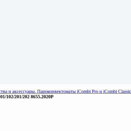
тва и аксессуары. Пароконвектоматы iCombi Pro и iCombi Clas
1/102/201/202 8655.2020P