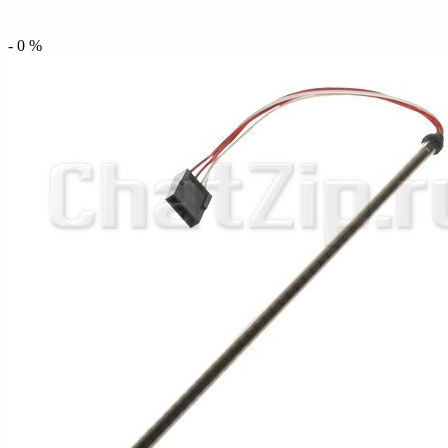
-
0
%