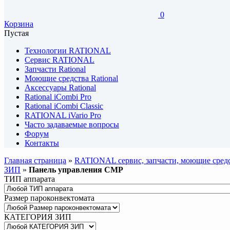
0
Корзина
Пустая
Технологии RATIONAL
Сервис RATIONAL
Запчасти Rational
Моющие средства Rational
Аксессуары Rational
Rational iCombi Pro
Rational iCombi Classic
RATIONAL iVario Pro
Часто задаваемые вопросы
Форум
Контакты
Главная страница
»
RATIONAL сервис, запчасти, моющие средс
ЗИП
»
Панель управления CMP
ТИП аппарата
Размер пароконвектомата
КАТЕГОРИЯ ЗИП