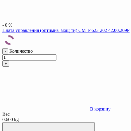
-
0
%
Плата управления (оптимиз. мощ-ти) CM_P 623-202 42.00.269P
Количество
-
+
В корзину
Вес
0.600 kg