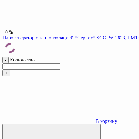
-
0
%
Парогенератор с теплоизоляцией *Сервис* SCC_WE 623, LM1; A
Количество
-
+
В корзину