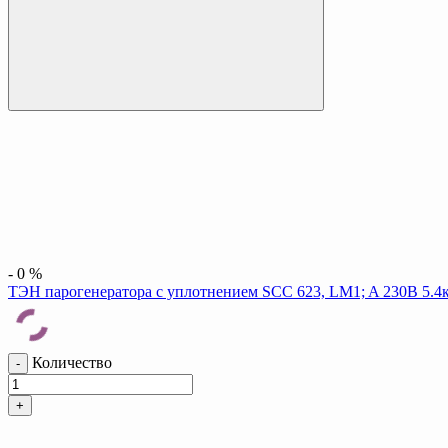
-
0
%
ТЭН парогенератора с уплотнением SCC 623, LM1; A 230B 5.4кВ
Количество
-
+