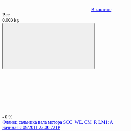
В корзине
Вес
0.003 kg
-
0
%
Фланец сальника вала мотора SCC_WE, CM_P, LM1; A
начиная с 09/2011 22.00.721P